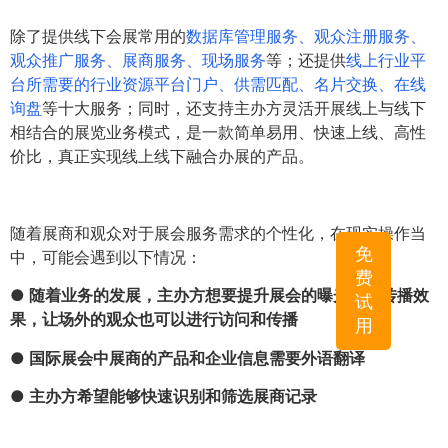
除了提供线下会展常用的
数据库管理服务、观众注册服务、
观众推广服务、展商服务、现场服务
等；还提供
线上行业平
台所需要的行业资源平台门户、供需匹配、名片交换、在线
询盘
等十大服务；同时，还支持主办方灵活开展线上与线下
相结合的展览业务模式，是一款简单易用、快速上线、高性
价比，真正实现线上线下融合办展的产品。
随着展商和观众对于展会服务需求的个性化，在现实操作当
免
中，可能会遇到以下情况：
费
● 随着业务的发展，主办方想要提升展会的曝光度和传播效
试
果，让场外的观众也可以进行访问和传播
用
● 国际展会中展商的产品和企业信息需要外语翻译
● 主办方希望能够快速识别和筛选展商记录