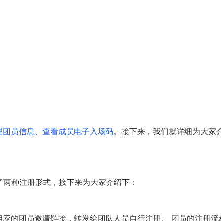
理团员信息、查看成员电子入场码
。接下来，我们就详细为大家
了两种注册形式，接下来为大家介绍下：
相应的团员邀请链接，转发给团队人员自行注册。 团员的注册流