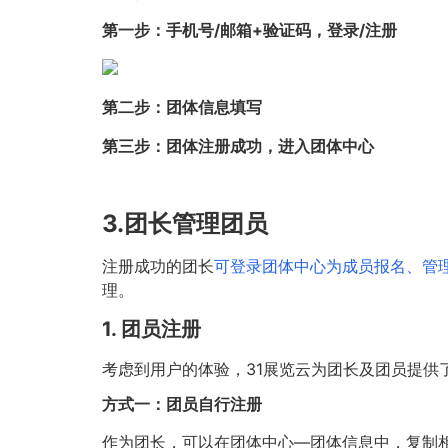
第一步：手机号/邮箱+验证码，登录/注册
第二步：团体信息填写
第三步：团体注册成功，进入团体中心
3.
团长管理团员
注册成功的团长
可登录团体中心为成员报名、管
理。
1. 团员注册
考虑到用户的体验，31展览云为团长及团员提供
方式一：团员自行注册
作为团长，可以在团体中心—团体信息中，复制