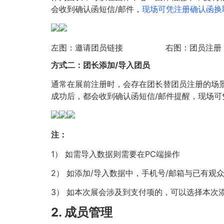
会收到确认函短信/邮件，
现场可凭注册确认函换
左图：邀请团员链接 右图：团员注册
方式二：团长添加/导入团员
通常在展前注册时，会存在团长替团员注册的场
成功后，都会收到确认函短信/邮件提醒，现场可
注：
1） 如需导入数据则需要在PC端操作
2） 如添加/导入数据中，手机号/邮箱与已有观
3） 如本次展会涉及到支付项的，可以选择本次
2. 成员管理