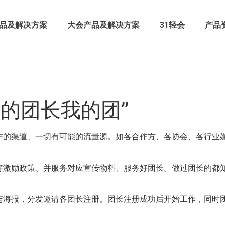
品及解决方案
大会产品及解决方案
31轻会
产品
我的团长我的团”
作的渠道、一切有可能的流量源。如各合作方、各协会、各行业
好激励政策、并服务对应宣传物料、服务好团长。做过团长的都
与海报，分发邀请各团长注册。团长注册成功后开始工作，同时