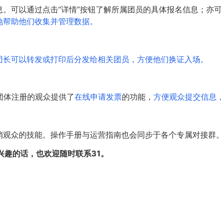
。可以通过点击“详情”按钮了解所属团员的具体报名信息；亦可
地帮助他们收集并管理数据。
团长可以转发或打印后分发给相关团员，方便他们换证入场。
团体注册的观众提供了
在线申请发票
的功能，
方便观众提交信息
销观众的技能。操作手册与运营指南也会同步于各个专属对接群
兴趣的话，也欢迎随时联系31。