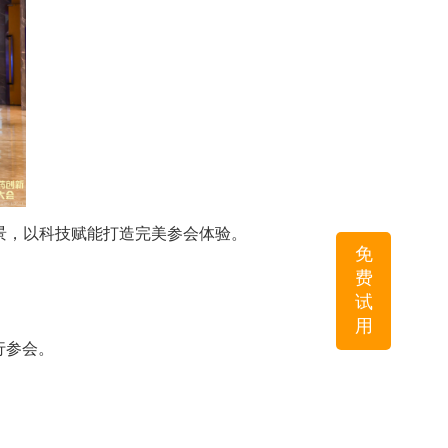
景，以科技赋能打造完美参会体验。
免
费
试
用
行参会。