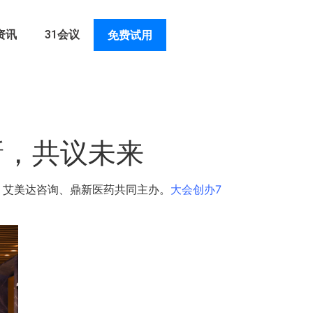
资讯
31会议
免费试用
新，共议未来
、艾美达咨询、鼎新医药共同主办。
大会创办7