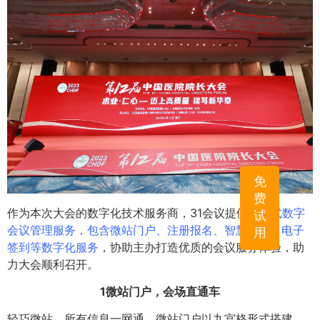
免
费
作为本次大会的数字化技术服务商，31会议提供
一站式数字
试
会议管理服务，包含微站门户、注册报名、智慧通知、电子
用
签到等数字化服务
，协助主办打造优质的会议服务体验，助
力大会顺利召开。
1微站门户，会场直通车
轻巧微站，所有信息一网通。微站门户以九宫格形式搭建，