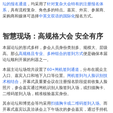
坛的报名通道
，均采用了
针对复杂大会特有的注册报名体
系
，具有流程复杂、角色多的特点。嘉宾、外宾、参展商、
采购商和媒体可选择
中英文双语的国际化
报名方式。
智慧现场：
高规格大会 安全有序
本届论坛的形式多样，参会人员身份类别多、规模大、层级
高。那么
高规格且专业、多种组合的签到方式
便是确保本届
论坛顺利开展的利器之一。
本届主论坛场馆共设置了
60+闸机签到通道
，分布在观众主
入口、嘉宾入口和地下入口等位置。
闸机签到与人脸识别技
术相结合
，开幕式及重要会议在注册报名阶段提前收集人脸
照片，参会嘉宾通过闸机识别人脸签到入场，或扫描胸卡、
二维码签到入场，精准核验嘉宾身份。
其余论坛和博览会等均采用
扫描胸卡或二维码签到入场。
而
开幕式嘉宾以及洽谈会上下午场次的参会嘉宾，通过手持机