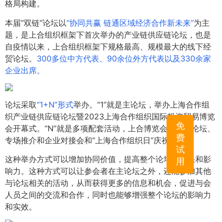
格局构建。
本届“双链”论坛以
“协同共赢 链通区域经济合作新未来”
为主
题，是上合组织框架下首次举办的产业链供应链论坛，也是
自疫情以来，上合组织框架下规格最高、规模最大的线下经
贸论坛。
300多位中方代表、90余位外方代表以及330余家
企业出席。
论坛采取
“1+N”形式
举办。“1”就是主论坛，举办上海合作组
织产业链供应链论坛暨2023上海合作组织国际投资贸易博览
免
会开幕式。“N”就是多项配套活动，上合博览会、平行论坛、
费
专场推介和企业对接会和“上海合作组织日”庆祝活动。
试
这种举办方式可以增加协同价值，提高整个论坛的效果和影
用
响力。这种方式可以让参会者在主论坛之外，还能参加其他
与论坛相关的活动，从而获得更多的信息和机会，促进与会
人员之间的交流和合作，同时也能够增强整个论坛的影响力
和实效。