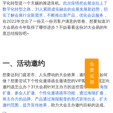
字化转型是一个天赐的推进良机。
此次疫情把会展业拉上了
数字化转型之路，31人紧跟虚实融合的会展发展新趋势，切
实了解会展行业新需求，不断推出新产品，优化会议服务
，
在2022年交出了一份又一份另客户满意的答卷。想要知道31
大会易在今年取得了哪些进步？不妨看看这份31大会易的年
度总结报告吧~
一、活动邀约
免
费
想要达到门庭若市、人头攒动的大会效果，邀约工作该如何
试
做？想要尝试下个性化邀请函去邀请您的VIP客户，实现定向
用
邀约该怎么办？31大会易针对主办方的这些需求，
推出海报
扩邀、参会人扩邀、个性化邀请函等功能，通过海报扩邀，
将主办方的品牌、产品通过海报裂变的形式宣传出去，扩大
邀约范围，提升宣传效果
，助力大会主办邀约目标的达成。