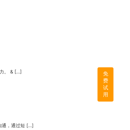
 & […]
免
费
试
用
，通过短 […]