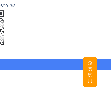
90-3131
免
费
试
用