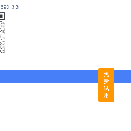
90-3131
免
费
试
用