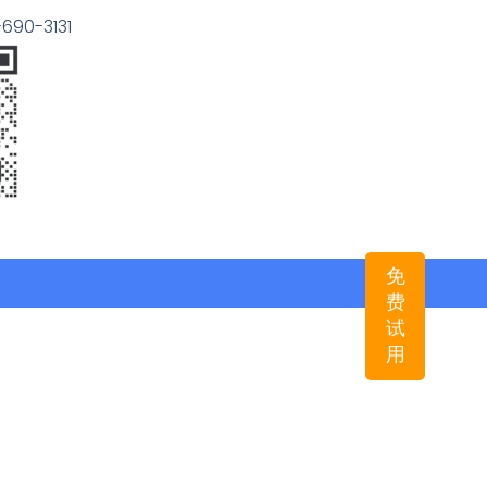
90-3131
免
费
试
用