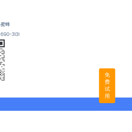
小蜜蜂
90-3131
免
费
试
用