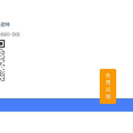
小蜜蜂
90-3131
免
费
试
用