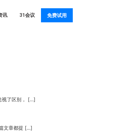
资讯
31会议
免费试用
了区别， […]
章都提 […]